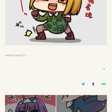
personal works
(
71
)
ニトクリス
autumn