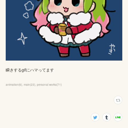
瞬きするgifにハマってます
animation
(
6
)
main
(
23
)
personal works
(
71
)