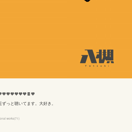
🧡🧡🧡🧡🧡🧡🍫🧡
近ずっと聴いてます。大好き。
onal works
(
71
)