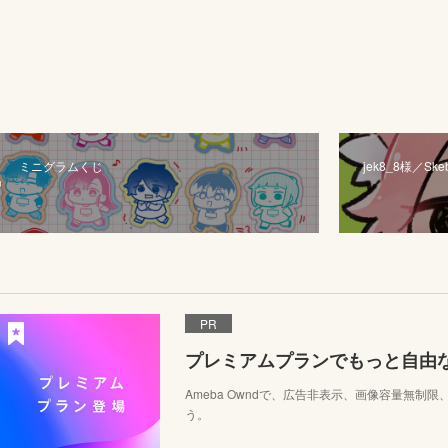
ミニグラムくじ
jek8_8様／Ske
PR
プレミアムプランでもっと自由
Ameba Owndで、広告非表示、画像容量無制
う。