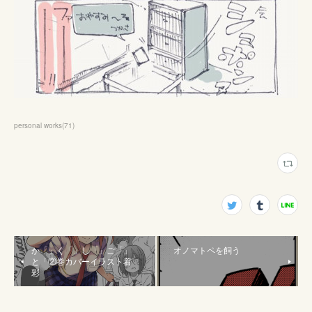
personal works
(
71
)
か「」く「」し「」ご「」
オノマトペを飼う
と「②巻カバーイラスト着
彩