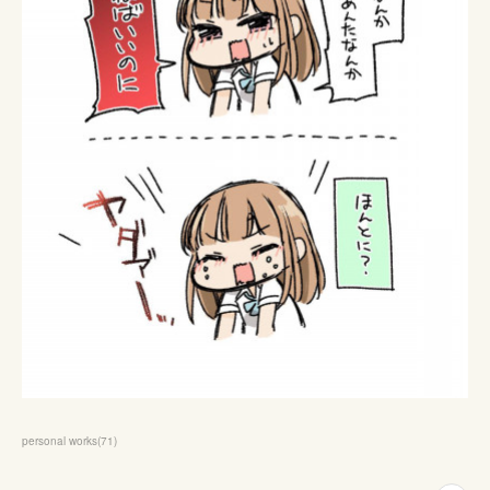
personal works
(
71
)